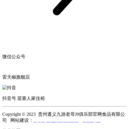
微信公众号
雷天椒旗舰店
抖音号 苗寨人家佳裕
Copyright © 2023 贵州遵义九游老哥J9俱乐部官网食品有限公
司 网站建设：
九游老哥J9俱乐部官网
网站地图