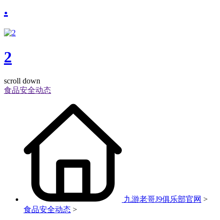
.
2
scroll down
食品安全动态
九游老哥J9俱乐部官网
>
食品安全动态
>