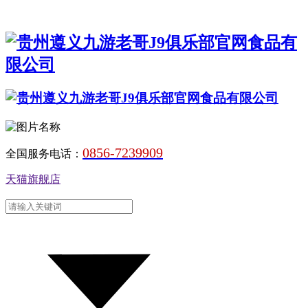
0856-7239909
全国服务电话：
天猫旗舰店