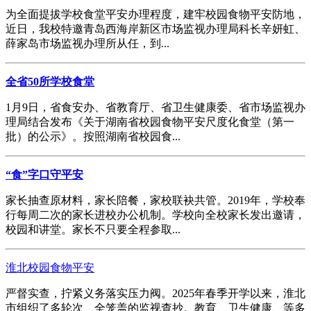
为全面提拔学校食堂平安办理程度，建牢校园食物平安防地，
近日，我校特邀青岛西海岸新区市场监视办理局科长辛妍虹、
薛家岛市场监视办理所从任，到...
全省50所学校食堂
1月9日，省食安办、省教育厅、省卫生健康委、省市场监视办
理局结合发布《关于湖南省校园食物平安尺度化食堂（第一
批）的公示》。按照湖南省校园食...
“食”字口守平安
家长抽查原材料，家长陪餐，家校联袂共管。2019年，学校奉
行每周二次的家长进校办公机制。学校向全校家长发出邀请，
校园和讲堂。家长不只要全程参取...
淮北校园食物平安
严督实查，拧紧义务落实压力阀。2025年春季开学以来，淮北
市组织了多轮次、全笼盖的监视查抄。教育、卫生健康、等多