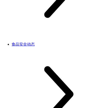
食品安全动态