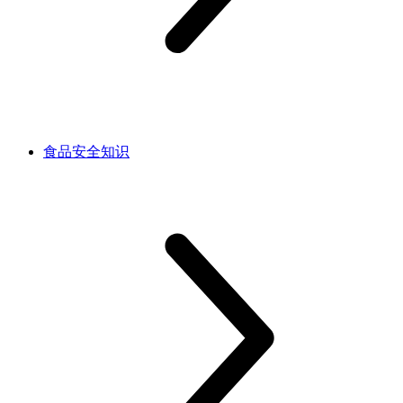
食品安全知识