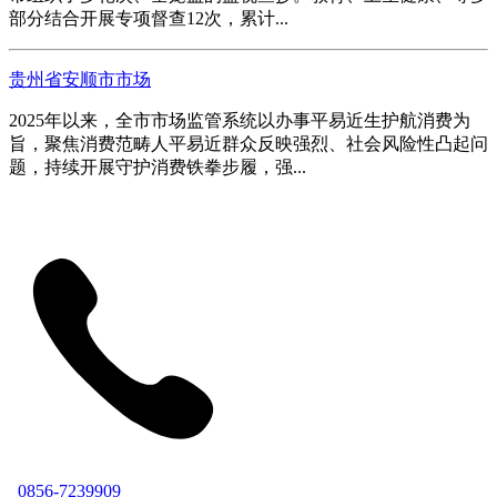
部分结合开展专项督查12次，累计...
贵州省安顺市市场
2025年以来，全市市场监管系统以办事平易近生护航消费为
旨，聚焦消费范畴人平易近群众反映强烈、社会风险性凸起问
题，持续开展守护消费铁拳步履，强...
0856-7239909