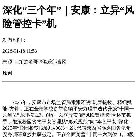
深化“三个年”｜安康：立异“风
险管控卡”机
发布时间：
2026-01-18 11:53
来源： 九游老哥J9俱乐部官网
原创
2025年，安康市市场监管局紧紧环绕“巩固提拔、精细赋
能”方针，正在全市学校食堂食物平安办理中迭代升级“十同一
六到位”办理模式2。0版，以立异实施“风险管控卡”为环节抓
手，鞭策校园食物平安管理从“形式规范”向“本色平安”深化，
2025年“校园餐”对劲度达96%，2次代表陕西省驱逐国务院食
安办调研查抄并获必定。正在全面笼盖“十同一六到位”1。0版