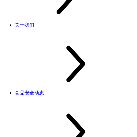
关于我们
食品安全动态