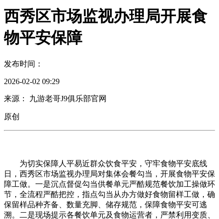
西秀区市场监视办理局开展食
物平安保障
发布时间：
2026-02-02 09:29
来源： 九游老哥J9俱乐部官网
原创
为切实保障人平易近群众饮食平安，守牢食物平安底线
日，西秀区市场监视办理局对集体会餐勾当，开展食物平安保
障工做。一是沉点督促勾当供餐单元严酷规范餐饮加工操做环
节，全流程严酷把控，指点勾当从办方做好食物留样工做，确
保留样品种齐备、数量充脚、储存规范，保障食物平安可逃
溯。二是现场提示各餐饮单元及食物运营者，严禁利用变质、