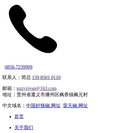
0856-7239909
联系人：简总
159 8501 0110
邮箱：
gzzyxjysp@163.com
地址：贵州省遵义市播州区枫香镇枫元村
中文域名：
中国好辣椒.网址
雷天椒.网址
首页
关于我们