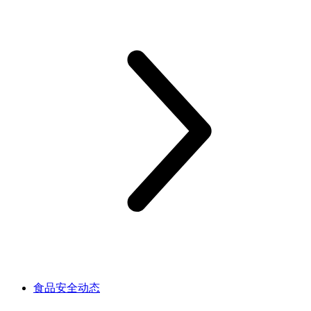
食品安全动态