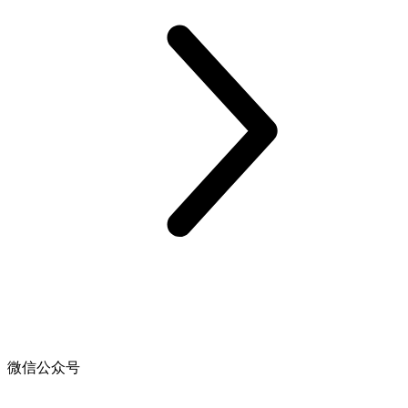
微信公众号