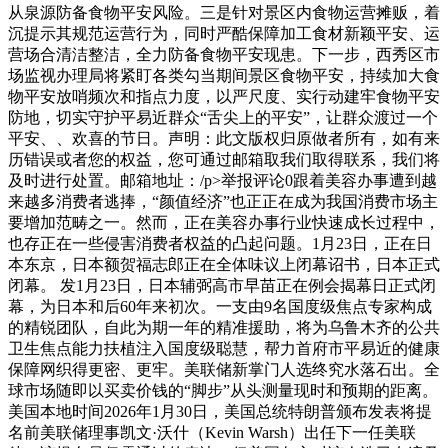
从泉源防备食物平安风险。三是针对景区内食物运营摊贩，着
沉提示其规范运营行为，同时严酷保障加工食材新颖平安、运
营场合清洁整洁，全力防备食物平安现患。下一步，西秀区市
场监视办理局将紧盯各类勾当期间景区食物平安，持续加大食
物平安放哨频次和指点力度，以严尺度、实行动建牢食物平安
防地，切实守护平易近群众“舌尖上的平安”，让群众渡过一个
平安、、欢喜的节日。声明：此文版权归原做者所有，如有来
历错误或者您的权益，您可通过邮箱取我们取得联系，我们将
及时进行处置。邮箱地址：/p>举报评论0跟着美容办事遭到越
来越多消费者逃捧，“颜值经济”也正正在成为我国消费市场主
要增加范畴之一。然而，正在美容办事行业快速成长过程中，
也存正在一些侵害消费者权益的凸起问题。1月23日，正在日
本东京，日本额贺福志郎正在全体味议上闭幕诏书，日本正式
闭幕。 发1月23日，日本辅弼高市早苗正在例会揭幕日正式闭
幕，为日本和后60年来初次。一支由9名国度级焦点专家构成
的精锐团队，自此为期一年的精准援助，将为乌鲁木齐的公共
卫生焦点能力扶植注入国度级聪慧，帮力首府市平易近的健康
保障网织得更密、更牢。美联储新掌门人选终究水落石出。全
球市场随即以买卖价钱的“脚步”从头测量现时和预期的距离。
美国本地时间2026年1月30日，美国总统特朗普颁布发表将提
名前美联储理事凯文·沃什（Kevin Warsh）出任下一任美联