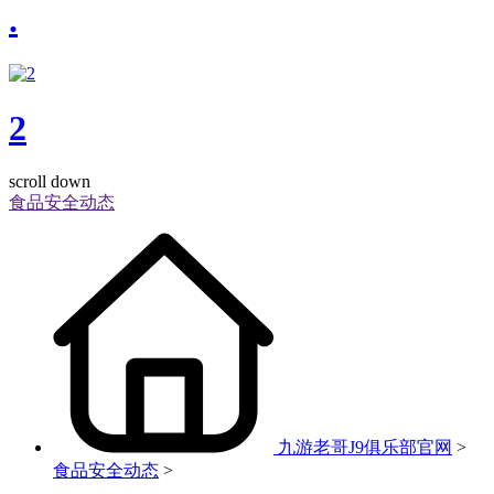
.
2
scroll down
食品安全动态
九游老哥J9俱乐部官网
>
食品安全动态
>