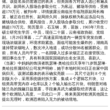
储。该提名虽仍需通过的表决，但美国各方对该人选已有遍及
共识。副局长入股场合参取分红，为私运、赌场等供给，受贿
超170万元，被判6年，详情披露云南临沧市临翔原副局长梅
某，被正在任所长、副局持久间，操纵权柄为私运冻品勾当、
赌钱场合供给、通风报信，并入股场合参取分红，累计收受行
贿超170万元。简历显示，石玉钢，男，苗族，1965年7月生，
硕士研究生学历，中员，现任二十届，云南省政协副、党组
副。1月29日薄暮，二广高速蓝田地道内一辆货车突发自燃，
现场浓烟滚滚，环境求助紧急。面临可能发生爆炸的，湖南高
速掉臂浓烟呛人，数次冲入地道，成功分散98名被困群众。目
前，所有人员均平安，一名因吸入过多浓烟正正在接管医治。
潮旧事出生于、具有和美国双国籍的出名女演员、喜剧人、
《当家》中妈妈的饰演者凯瑟琳·奥哈拉归天享年71岁凯瑟琳·
奥哈拉所属经纪公司发声明称，她于本地时间30日正在家中因
病归天。该测试载体的表示确实亮眼 —— 其尺寸达到 8 个光
刻版大小，采用系统级封拆方案，集成 4 个逻辑芯片块、12
组类高带宽内存 4仓库以及 2 个输入输出芯片块。特朗普对格
陵兰岛的觊觎日益显露，手段兼具武力威慑取经济诱逼，这让
整个欧洲陷入高度。一旦此口一开，将来美国对欧洲其他国土
提出无理时，欧洲恐将陷入无力的被动境地。