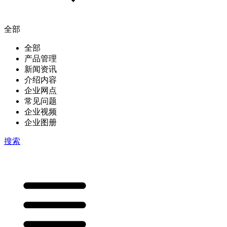
全部
全部
产品管理
新闻资讯
介绍内容
企业网点
常见问题
企业视频
企业图册
搜索