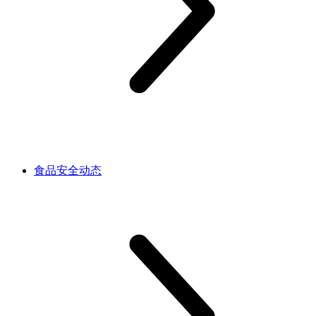
食品安全动态