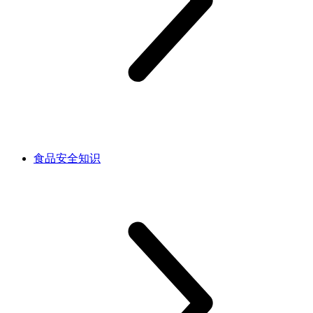
食品安全知识