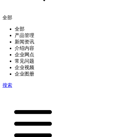
全部
全部
产品管理
新闻资讯
介绍内容
企业网点
常见问题
企业视频
企业图册
搜索