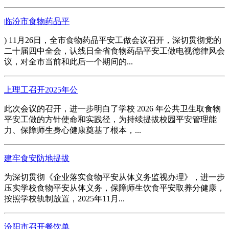
临汾市食物药品平
) 11月26日，全市食物药品平安工做会议召开，深切贯彻党的
二十届四中全会，认线日全省食物药品平安工做电视德律风会
议，对全市当前和此后一个期间的...
上理工召开2025年公
此次会议的召开，进一步明白了学校 2026 年公共卫生取食物
平安工做的方针使命和实践径，为持续提拔校园平安管理能
力、保障师生身心健康奠基了根本，...
建牢食安防地提拔
为深切贯彻《企业落实食物平安从体义务监视办理》，进一步
压实学校食物平安从体义务，保障师生饮食平安取养分健康，
按照学校轨制放置，2025年11月...
汾阳市召开餐饮单