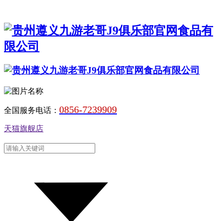
0856-7239909
全国服务电话：
天猫旗舰店