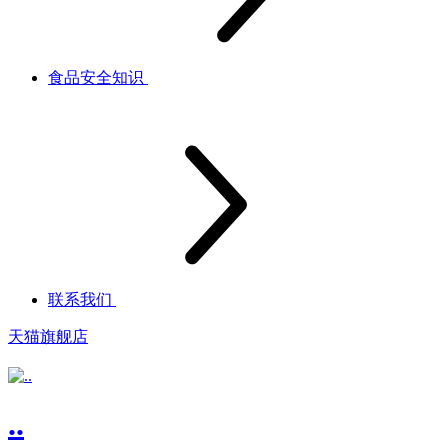
食品安全知识
联系我们
天猫旗舰店
..