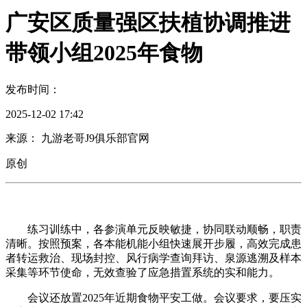
广安区质量强区扶植协调推进
带领小组2025年食物
发布时间：
2025-12-02 17:42
来源： 九游老哥J9俱乐部官网
原创
练习训练中，各参演单元反映敏捷，协同联动顺畅，职责
清晰。按照预案，各本能机能小组快速展开步履，高效完成患
者转运救治、现场封控、风行病学查询拜访、泉源逃溯及样本
采集等环节使命，无效查验了应急措置系统的实和能力。
会议还放置2025年近期食物平安工做。会议要求，要压实