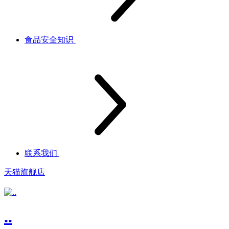
食品安全知识
联系我们
天猫旗舰店
..