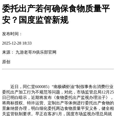
委托出产若何确保食物质量平
安？国度监管新规
发布时间：
2025-12-28 18:33
来源： 九游老哥J9俱乐部官网
原创
近日，同仁堂600085）“南极磷虾油”制假事务出消费行业
委托出产加工行为不规范等问题，对此，市场监管总局12月25
日已明白暗示，近期将发布《食物委托出产监视办理法子》，
将商标授权、特许运营、定制出产等体例进行委托出产食物的
景象纳督办理，明白细化委托两边食物质量平安义务，健全相
关监管轨制要求。早正在客岁1月，国度市场监视办理总局就