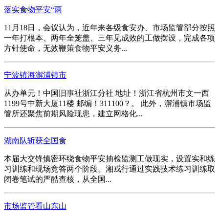
落实食物平安“两
11月18日，会议认为，近年来各级食安办、市场监管部分按照
一年打根本、两年全笼盖、三年见成效的工做摆设，完成各项
方针使命，无效鞭策食物平安义务...
宁波镇海澥浦镇市
从办单元！中国旧事社浙江分社 地址！浙江省杭州市文一西
1199号中新大厦11楼 邮编！311100？。 此外，澥浦镇市场监
管所还聚焦前期风险现患，建立网格化...
湖南队斩获全国食
本届大交锋慎密环绕食物平安抽检监测工做现实，设置实和练
习训练和现场竞答两个阶段。湘戎行通过实践技术练习训练取
闭卷笔试的严酷查核，从全国...
市场监管看山东山