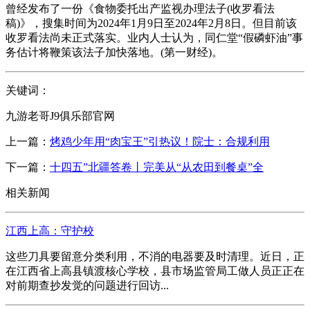
曾经发布了一份《食物委托出产监视办理法子(收罗看法
稿)》，搜集时间为2024年1月9日至2024年2月8日。但目前该
收罗看法尚未正式落实。业内人士认为，同仁堂“假磷虾油”事
务估计将鞭策该法子加快落地。(第一财经)。
关键词：
九游老哥J9俱乐部官网
上一篇：
烤鸡少年用“肉宝王”引热议！院士：合规利用
下一篇：
十四五”北疆答卷丨完美从“从农田到餐桌”全
相关新闻
江西上高：守护校
这些刀具要留意分类利用，不消的电器要及时清理。近日，正
在江西省上高县镇渡核心学校，县市场监管局工做人员正正在
对前期查抄发觉的问题进行回访...