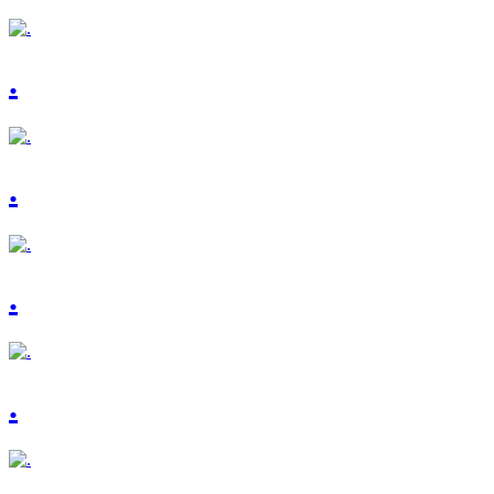
.
.
.
.