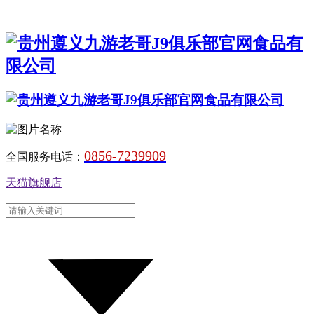
0856-7239909
全国服务电话：
天猫旗舰店