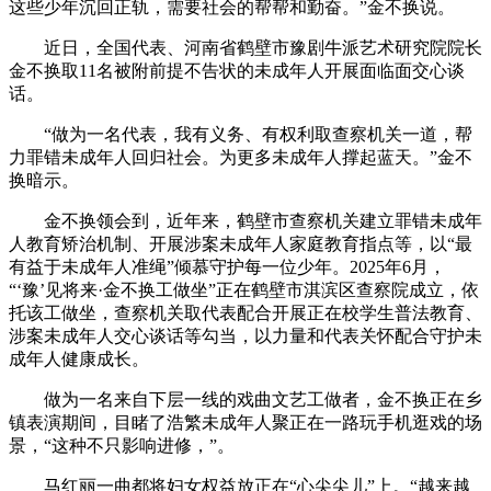
这些少年沉回正轨，需要社会的帮帮和勤奋。”金不换说。
近日，全国代表、河南省鹤壁市豫剧牛派艺术研究院院长
金不换取11名被附前提不告状的未成年人开展面临面交心谈
话。
“做为一名代表，我有义务、有权利取查察机关一道，帮
力罪错未成年人回归社会。为更多未成年人撑起蓝天。”金不
换暗示。
金不换领会到，近年来，鹤壁市查察机关建立罪错未成年
人教育矫治机制、开展涉案未成年人家庭教育指点等，以“最
有益于未成年人准绳”倾慕守护每一位少年。2025年6月，
“‘豫’见将来·金不换工做坐”正在鹤壁市淇滨区查察院成立，依
托该工做坐，查察机关取代表配合开展正在校学生普法教育、
涉案未成年人交心谈话等勾当，以力量和代表关怀配合守护未
成年人健康成长。
做为一名来自下层一线的戏曲文艺工做者，金不换正在乡
镇表演期间，目睹了浩繁未成年人聚正在一路玩手机逛戏的场
景，“这种不只影响进修，”。
马红丽一曲都将妇女权益放正在“心尖尖儿”上。“越来越