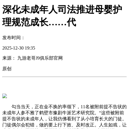
深化未成年人司法推进母婴护
理规范成长……代
发布时间：
2025-12-30 19:35
来源： 九游老哥J9俱乐部官网
原创
勾当当天，正在金不换的率领下，11名被附前提不告状的
未成年人参不雅了鹤壁市豫剧牛派艺术研究院。“这些被附前
提不告状的未成年人，让我仿佛看到了从小培育长大的门徒。
门徒偶尔会犯错，做的要上行下效、及时改正。人生如戏，让