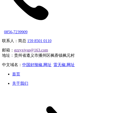
0856-7239909
联系人：简总
159 8501 0110
邮箱：
gzzyxjysp@163.com
地址：贵州省遵义市播州区枫香镇枫元村
中文域名：
中国好辣椒.网址
雷天椒.网址
首页
关于我们