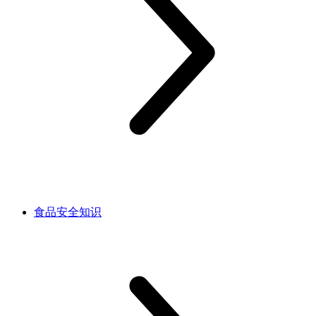
食品安全知识