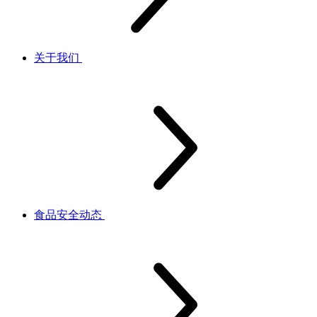
关于我们
食品安全动态