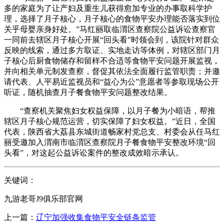
多的家庭为了让产妇及重生儿获得愈加专业的办事取科学护
理，选择了月子核心，月子核心的食物平安办理能否落实到位
关乎母婴亲身好处。”马红丽取临渭区查察院公益诉讼查察官
一同前去辖区月子核心开展“回头看”时领会到，该院针对群众
反映的线索，通过多方取证、实地走访等体例，对辖区部门月
子核心后厨食物储存和留样不合适等食物平安问题开展监视，
并向相关单元制发查察，督促其依法全面履行监管职责；并邀
请代表、人平易近监视员和“益心为公”意愿者等参取现场公开
听证，随机抽查月子餐食物平安问题整改结果。
“查察机关聚焦妇女权益保障，以月子餐为小暗语，帮推
辖区月子核心规范运营，切实保障了妇女权益。”近日，全国
代表，陕西省大荔县东城街道畅家村党总支、村委会从任马红
丽受邀加入渭南市临渭区查察院月子餐食物平安整改环境“回
头看”，对这起公益诉讼案件的整改成效暗示承认。
关键词：
九游老哥J9俱乐部官网
上一篇：
辽宁加强收集食物平安全链条监管