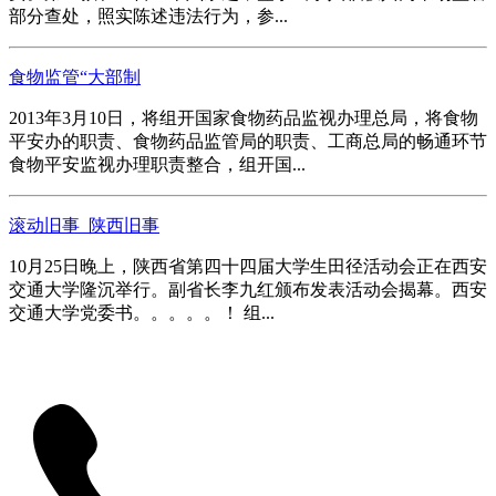
部分查处，照实陈述违法行为，参...
食物监管“大部制
2013年3月10日，将组开国家食物药品监视办理总局，将食物
平安办的职责、食物药品监管局的职责、工商总局的畅通环节
食物平安监视办理职责整合，组开国...
滚动旧事_陕西旧事
10月25日晚上，陕西省第四十四届大学生田径活动会正在西安
交通大学隆沉举行。副省长李九红颁布发表活动会揭幕。西安
交通大学党委书。。。。。！ 组...